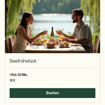
Seefrühstück
1 Std. 30 Min.
12
12 €
Euro