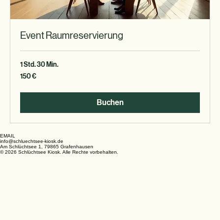
Event Raumreservierung
1 Std. 30 Min.
150
150 €
Euro
Buchen
EMAIL
info@schluechtsee-kiosk.de
Am Schlüchtsee 1, 79865 Grafenhausen
© 2026 Schlüchtsee Kiosk. Alle Rechte vorbehalten.